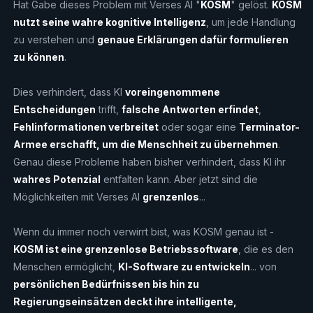
Hat Gabe dieses Problem mit Verses AI "
KOSM
" gelöst.
KOSM
nutzt seine wahre kognitive Intelligenz
, um jede Handlung
zu verstehen und
genaue Erklärungen dafür formulieren
zu können
.
Dies verhindert, dass KI
voreingenommene
Entscheidungen
trifft,
falsche Antworten erfindet
,
Fehlinformationen verbreitet
oder sogar eine
Terminator-
Armee erschafft, um die Menschheit zu übernehmen
.
Genau diese Probleme haben bisher verhindert, dass KI ihr
wahres Potenzial
entfalten kann. Aber jetzt sind die
Möglichkeiten mit Verses AI
grenzenlos
...
Wenn du immer noch verwirrt bist, was KOSM genau ist -
KOSM ist eine grenzenlose Betriebssoftware
, die es den
Menschen ermöglicht,
KI-Software zu entwickeln
... von
persönlichen Bedürfnissen bis hin zu
Regierungseinsätzen deckt ihre intelligente,