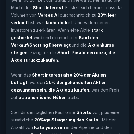
Wenn du zur Zeit von $GME dabei warst, kennst du die
Macht des
Short Interest
. Es stellt sich heraus, dass das
Volumen von
Verses AI
durchschnittlich zu
20% leer
verkauft
ist, was
lächerlich
ist. Um es den neuen
Investoren zu erklären: Wenn eine Aktie
stark
geshortet
wird und dennoch der
Kauf den
Verkauf/Shorting überwiegt
und die
Aktienkurse
steigen
, zwingt es die
Short-Positionen dazu, die
Aktie zurückzukaufen
.
Wenn das
Short Interest also 20% der Aktien
beträgt
, werden
20% der gehandelten Aktien
gezwungen sein, die Aktie zu kaufen
, was den Preis
auf
astronomische Höhen
treibt.
Stell dir den täglichen Kauf ohne
Shorts
vor, plus eine
zusätzliche
20%ige Steigerung des Kaufs
... Mit der
Anzahl von
Katalysatoren
in der Pipeline und den