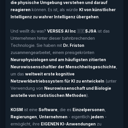
die physische Umgebung verstehen und darauf
reagieren
können. Es ist, als würde
KI von künstlicher
Intelligenz zu wahrer Intelligenz übergehen
.
Und weißt du was?
VERSES AI Inc
🇩🇪
$J9A
ist das
Unternehmen hinter dieser bahnbrechenden
Technologie. Sie haben mit
Dr. Friston
zusammengearbeitet, einem preisgekrönten
Neurophysiologen und am häufigsten zitierten
Neurowissenschaftler der Menschheitsgeschichte
,
um das
weltweit erste kognitive
Netzwerkbetriebssystem für KI zu entwickeln
(unter
Verwendung von
Neurowissenschaft und Biologie
anstelle von statistischen Methoden
).
KOSM
ist eine
Software
, die es
Einzelpersonen
,
Regierungen
,
Unternehmen
- eigentlich
jedem
-
ermöglicht, ihre
EIGENEN KI-Anwendungen
zu