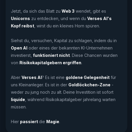
Jetzt, da sich das Blatt zu
Web 3
wendet, gibt es
Unicorns
zu entdecken, und wenn du
Verses AI's
Kopf reibst
, wirst du ein kleines Horn spüren.
Siehst du, versuchen, Kapital zu schlagen, indem du in
Open AI
oder eines der bekannten KI-Unternehmen
investierst,
funktioniert nicht
. Diese Chancen wurden
von
Risikokapitalgebern ergriffen
.
Aber
Verses AI
? Es ist eine
goldene Gelegenheit
für
uns Kleinanleger. Es ist in der
Goldlöckchen-Zone
-
weder zu jung noch zu alt. Deine Investition ist sofort
liquide
, während Risikokapitalgeber jahrelang warten
müssen.
Hier
passiert
die
Magie
.