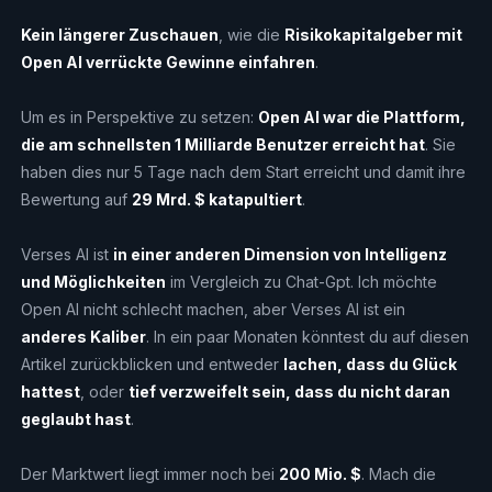
Kein längerer Zuschauen
, wie die
Risikokapitalgeber mit
Open AI verrückte Gewinne einfahren
.
Um es in Perspektive zu setzen:
Open AI war die Plattform,
die am schnellsten 1 Milliarde Benutzer erreicht hat
. Sie
haben dies nur 5 Tage nach dem Start erreicht und damit ihre
Bewertung auf
29 Mrd. $ katapultiert
.
Verses AI ist
in einer anderen Dimension von Intelligenz
und Möglichkeiten
im Vergleich zu Chat-Gpt. Ich möchte
Open AI nicht schlecht machen, aber Verses AI ist ein
anderes Kaliber
. In ein paar Monaten könntest du auf diesen
Artikel zurückblicken und entweder
lachen, dass du Glück
hattest
, oder
tief verzweifelt sein, dass du nicht daran
geglaubt hast
.
Der Marktwert liegt immer noch bei
200 Mio. $
. Mach die